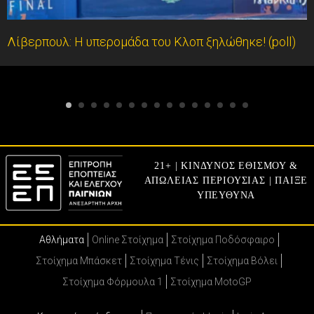
Λίβερπουλ: Η υπερομάδα του Κλοπ ξηλώθηκε! (poll)
21+ | ΚΙΝΔΥΝΟΣ ΕΘΙΣΜΟΥ &
ΑΠΩΛΕΙΑΣ ΠΕΡΙΟΥΣΙΑΣ | ΠΑΙΞΕ
ΥΠΕΥΘΥΝΑ
Αθλήματα
Online Στοίχημα
Στοίχημα Ποδόσφαιρο
Στοίχημα Μπάσκετ
Στοίχημα Τένις
Στοίχημα Βόλει
Στοίχημα Φόρμουλα 1
Στοίχημα MotoGP