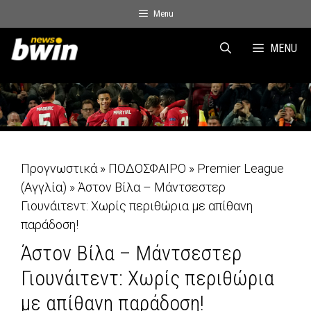
Skip
Menu
to
content
MENU
Προγνωστικά
»
ΠΟΔΟΣΦΑΙΡΟ
»
Premier League
(Αγγλία)
»
Άστον Βίλα – Μάντσεστερ
Γιουνάιτεντ: Χωρίς περιθώρια με απίθανη
παράδοση!
Άστον Βίλα – Μάντσεστερ
Γιουνάιτεντ: Χωρίς περιθώρια
με απίθανη παράδοση!