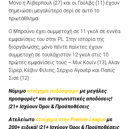
Μόνο η Λίβερπουλ (27) και οι Γούλβς (11) έχουν
σημειώσει μεγαλύτερο σερί σε αυτό το
πρωτάθλημα.
Ο Μπρούνο έχει συμμετοχή σε 11 γκολ σε εννέα
εμφανίσεις του στην PL. Στην ιστορία της
διοργάνωσης, μόνο πέντε παίκτες έχουν
συμμετοχή σε τουλάχιστον 12 γκολ στις 10
πρώτες εμφανίσεις τους – Μικ Κουίν (13), Αλαν
Σίρερ, Κέβιν Φίλιπς, Σέρχιο Αγουέρ και Παπίς
Σισέ (12).
Νόμιμο
στοίχημα ποδόσφαιρο
με μεγάλες
προσφορές* και ανταγωνιστικές αποδόσεις!
|21+ Ισχύουν Όροι & Προϋποθέσεις
Ατελείωτο
στοίχημα στην Premier League
με
200+ ειδικά! |21+ Ισχύουν Όροι & Προϋποθέσεις