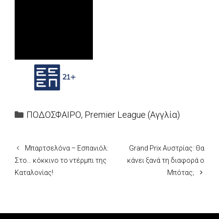
Categories
ΠΟΔΟΣΦΑΙΡΟ
,
Premier League (Αγγλία)
Μπαρτσελόνα – Εσπανιόλ:
Grand Prix Αυστρίας: Θα
Στο… κόκκινο το ντέρμπι της
κάνει ξανά τη διαφορά ο
Καταλονίας!
Μπότας;