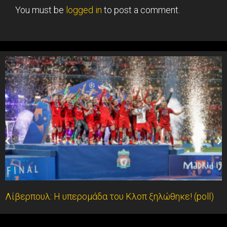
You must be
logged in
to post a comment.
Λίβερπουλ: Η υπερομάδα του Κλοπ ξηλώθηκε! (poll)