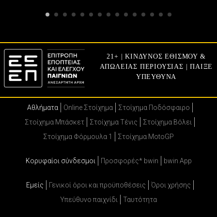
21+ | ΚΙΝΔΥΝΟΣ ΕΘΙΣΜΟΥ &
ΑΠΩΛΕΙΑΣ ΠΕΡΙΟΥΣΙΑΣ | ΠΑΙΞΕ
ΥΠΕΥΘΥΝΑ
Αθλήματα
Online Στοίχημα
Στοίχημα Ποδόσφαιρο
Στοίχημα Μπάσκετ
Στοίχημα Τένις
Στοίχημα Βόλει
Στοίχημα Φόρμουλα 1
Στοίχημα MotoGP
Κορυφαίοι σύνδεσμοι
Προσφορές* bwin
bwin App
Εμείς
Γενικοί όροι και προϋποθέσεις
Όροι χρήσης
Υπεύθυνο παιχνίδι
Ταυτότητα