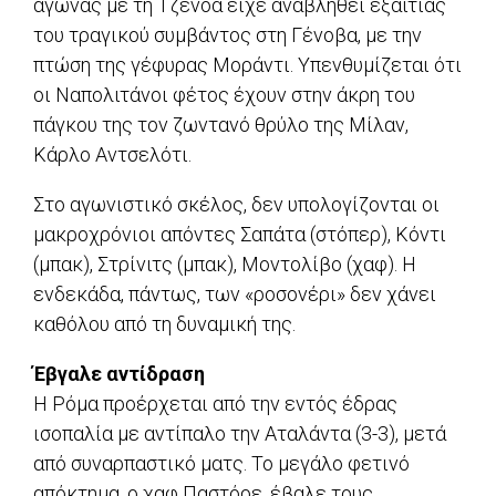
αγώνας με τη Τζένοα είχε αναβληθεί εξαιτίας
του τραγικού συμβάντος στη Γένοβα, με την
πτώση της γέφυρας Μοράντι. Υπενθυμίζεται ότι
οι Ναπολιτάνοι φέτος έχουν στην άκρη του
πάγκου της τον ζωντανό θρύλο της Μίλαν,
Κάρλο Αντσελότι.
Στο αγωνιστικό σκέλος, δεν υπολογίζονται οι
μακροχρόνιοι απόντες Σαπάτα (στόπερ), Κόντι
(μπακ), Στρίνιτς (μπακ), Μοντολίβο (χαφ). Η
ενδεκάδα, πάντως, των «ροσονέρι» δεν χάνει
καθόλου από τη δυναμική της.
Έβγαλε αντίδραση
Η Ρόμα προέρχεται από την εντός έδρας
ισοπαλία με αντίπαλο την Αταλάντα (3-3), μετά
από συναρπαστικό ματς. Το μεγάλο φετινό
απόκτημα, ο χαφ Παστόρε, έβαλε τους