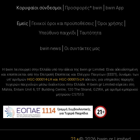
Κορυφαίοι σύνδεσμοι
Προσφορές* bwin
bwin App
Εμείς
Γενικοί όροι και προϋποθέσεις
Όροι χρήσης
Υπεύθυνο παιχνίδι
Ταυτότητα
bwin news
Oι συντάκτες μας
Η bwin λειτουργεί στην Ελλάδα υπό την άδεια της bwin.gr Limited. Είναι αδειοδοτημένη
και εποπτεύεται από την Επιτροπή Εποπτείας και Ελέγχου Παιγνίων (ΕΕΕΠ), δυνάμει των
υπ’ αριθμών
HGC-000014-LH και HGC-000015-LH
αδειών, για υπηρεσίες παροχής
τυχερών παιχνιδιών μέσω διαδικτύου στην Ελλάδα. Η bwin.gr Limited εδρεύει στη
Μάλτα, Entain Unit 6, ST Building Centre, 120 The Strand, GZIRA, με αριθμό εμπορικού
μητρώου C57513.
.
21+
© 2026 bwin.gr Limited