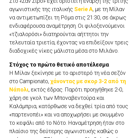
Στο «Σαν Σίρο» έχει οριστεί η έναρξη της τρίτης
αγωνιστικής της ιταλικής
Serie A
, με τη Μίλαν
να αντιμετωπίζει τη Ρόμα στις 21:30, σε άκρως
ενδιαφέρουσα αναμέτρηση. Οι φιλοξενούμενοι
«τζιαλορόσι» διατηρούνται αήττητοι την
τελευταία τριετία, έχοντας να επιδείξουν τρεις
διαδοχικές νίκες μάλιστα μέσα στο Μιλάνο.
Στόχος το πρώτο θετικό αποτέλεσμα
Η Μίλαν ξεκίνησε με το αριστερό τη νέα σεζόν
στο Campionato,
χάνοντας με σκορ 3-2 από τη
Νάπολι
, εκτός έδρας. Παρότι προηγήθηκε 2-0,
χάρη σε γκολ των Μποναβεντούρα και
Καλάμπρια, κατόρθωσε να δεχθεί τρία από τους
«παρτενοπέι» και να αποχωρήσει με σκυμμένο
το κεφάλι από το Νότο. Ηαναμέτρηση ήταν στο
πλαίσιο της δεύτερης αγωνιστικής καθώς ο