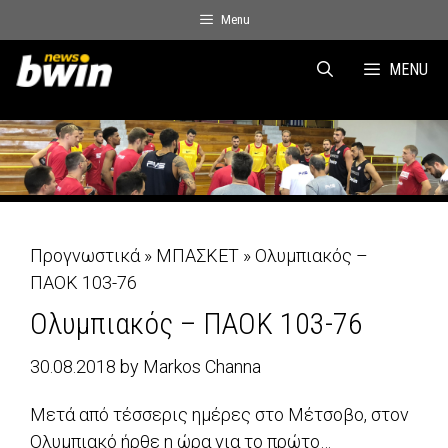
Skip
Menu
to
content
MENU
Προγνωστικά
»
ΜΠΑΣΚΕΤ
»
Ολυμπιακός –
ΠΑΟΚ 103-76
Ολυμπιακός – ΠΑΟΚ 103-76
30.08.2018
by
Markos Channa
Μετά από τέσσερις ημέρες στο Μέτσοβο, στον
Ολυμπιακό ήρθε η ώρα για το πρώτο…