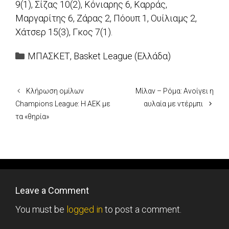
9(1), Σίζας 10(2), Κόνιαρης 6, Καρράς,
Μαργαρίτης 6, Ζάρας 2, Πόουπ 1, Ουίλιαμς 2,
Χάτσερ 15(3), Γκος 7(1).
Categories
ΜΠΑΣΚΕΤ
,
Basket League (Ελλάδα)
Κλήρωση ομίλων
Μίλαν – Ρόμα: Ανοίγει η
Champions League: Η ΑΕΚ με
αυλαία με ντέρμπι
τα «θηρία»
Leave a Comment
You must be
logged in
to post a comment.