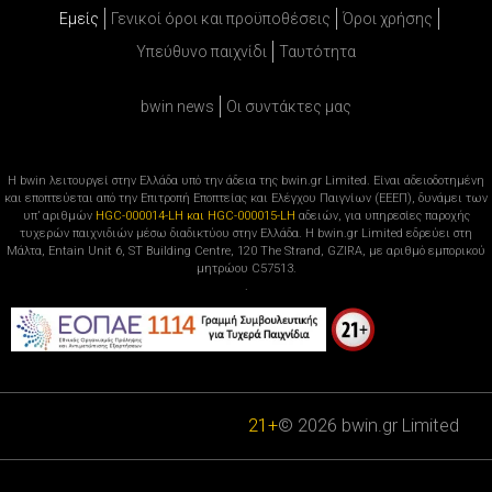
Εμείς
Γενικοί όροι και προϋποθέσεις
Όροι χρήσης
Υπεύθυνο παιχνίδι
Ταυτότητα
bwin news
Oι συντάκτες μας
Η bwin λειτουργεί στην Ελλάδα υπό την άδεια της bwin.gr Limited. Είναι αδειοδοτημένη
και εποπτεύεται από την Επιτροπή Εποπτείας και Ελέγχου Παιγνίων (ΕΕΕΠ), δυνάμει των
υπ’ αριθμών
HGC-000014-LH και HGC-000015-LH
αδειών, για υπηρεσίες παροχής
τυχερών παιχνιδιών μέσω διαδικτύου στην Ελλάδα. Η bwin.gr Limited εδρεύει στη
Μάλτα, Entain Unit 6, ST Building Centre, 120 The Strand, GZIRA, με αριθμό εμπορικού
μητρώου C57513.
.
21+
© 2026 bwin.gr Limited