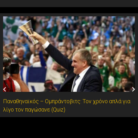
Παναθηναϊκός – Ομπράντοβιτς: Τον χρόνο απλά για
λίγο τον παγώσανε (Quiz)