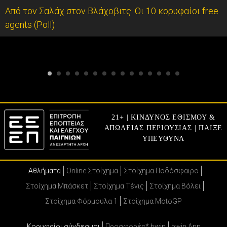
Από τον Σαλάχ στον Βλάχοβιτς: Οι 10 κορυφαίοι free
agents (Poll)
21+ | ΚΙΝΔΥΝΟΣ ΕΘΙΣΜΟΥ &
ΑΠΩΛΕΙΑΣ ΠΕΡΙΟΥΣΙΑΣ | ΠΑΙΞΕ
ΥΠΕΥΘΥΝΑ
Αθλήματα
Online Στοίχημα
Στοίχημα Ποδόσφαιρο
Στοίχημα Μπάσκετ
Στοίχημα Τένις
Στοίχημα Βόλει
Στοίχημα Φόρμουλα 1
Στοίχημα MotoGP
Κορυφαίοι σύνδεσμοι
Προσφορές* bwin
bwin App