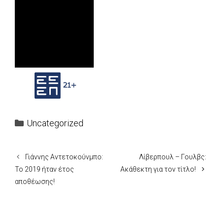
Categories
Uncategorized
Γιάννης Αντετοκούνμπο:
Λίβερπουλ – Γουλβς:
Το 2019 ήταν έτος
Ακάθεκτη για τον τίτλο!
αποθέωσης!