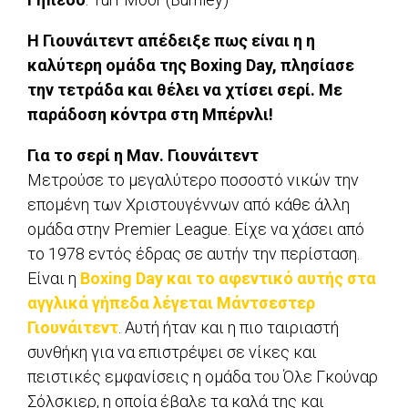
H Γιουνάιτεντ απέδειξε πως είναι η η
καλύτερη ομάδα της Βoxing Day, πλησίασε
την τετράδα και θέλει να χτίσει σερί. Με
παράδοση κόντρα στη Μπέρνλι!
Για το σερί η Μαν. Γιουνάιτεντ
Μετρούσε το μεγαλύτερο ποσοστό νικών την
επομένη των Χριστουγέννων από κάθε άλλη
ομάδα στην Premier League. Είχε να χάσει από
το 1978 εντός έδρας σε αυτήν την περίσταση.
Είναι η
Boxing Day και το αφεντικό αυτής στα
αγγλικά γήπεδα λέγεται Μάντσεστερ
Γιουνάιτεντ
. Αυτή ήταν και η πιο ταιριαστή
συνθήκη για να επιστρέψει σε νίκες και
πειστικές εμφανίσεις η ομάδα του Όλε Γκούναρ
Σόλσκιερ, η οποία έβαλε τα καλά της και