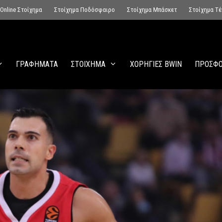
Online Στοίχημα
Στοίχημα Ποδόσφαιρο
Στοίχημα Μπάσκετ
Στοίχημα Τέ
ΓΡΑΦΗΜΑΤΑ
ΣΤΟΙΧΗΜΑ
ΧΟΡΗΓΙΕΣ BWIN
ΠΡΟΣΦΟ