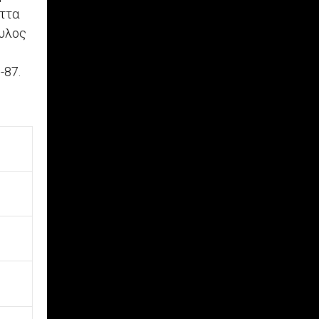
ήττα
ουλος
-87.