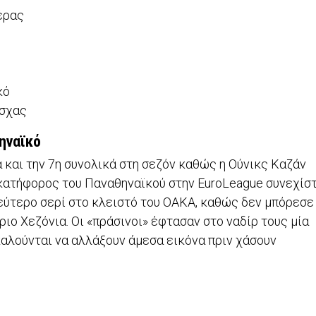
έρας
κό
όσχας
θηναϊκό
α και την 7η συνολικά στη σεζόν καθώς η Ούνικς Καζάν
 κατήφορος του Παναθηναϊκού στην EuroLeague συνεχίσ
δεύτερο σερί στο κλειστό του ΟΑΚΑ, καθώς δεν μπόρεσε
ιο Χεζόνια. Οι «πράσινοι» έφτασαν στο ναδίρ τους μία
καλούνται να αλλάξουν άμεσα εικόνα πριν χάσουν