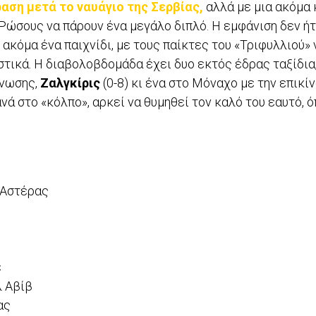
αση μετά το ναυάγιο της Σερβίας,
αλλά με μια ακόμα 
Ρώσους να πάρουν ένα μεγάλο διπλό. Η εμφάνιση δεν ή
 ακόμα ένα παιχνίδι, με τους παίκτες του «Τριφυλλιού» 
στικά. Η διαβολοβδομάδα έχει δυο εκτός έδρας ταξίδια
άνωσης,
Ζαλγκίρις
(0-8) κι ένα στο Μόναχο με την επικί
ανά στο «κόλπο», αρκεί να θυμηθεί τον καλό του εαυτό, 
 Αστέρας
ε
λ Αβίβ
ας