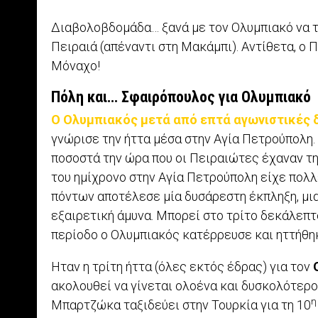
Διαβολοβδομάδα… ξανά με τον Ολυμπιακό να τα
Πειραιά (απέναντι στη Μακάμπι). Αντίθετα, ο 
Μόναχο!
Πόλη και… Σφαιρόπουλος για Ολυμπιακό
Ο Ολυμπιακός μετά από επτά αγωνιστικές 
γνώρισε την ήττα μέσα στην Αγία Πετρούπολη.
ποσοστά την ώρα που οι Πειραιώτες έχαναν την
του ημίχρονο στην Αγία Πετρούπολη είχε πολ
πόντων αποτέλεσε μία δυσάρεστη έκπληξη, μια
εξαιρετική άμυνα. Μπορεί στο τρίτο δεκάλεπτ
περίοδο ο Ολυμπιακός κατέρρευσε και ηττήθη
Ηταν η τρίτη ήττα (όλες εκτός έδρας) για τον
ακολουθεί να γίνεται ολοένα και δυσκολότερο
η
Μπαρτζώκα ταξιδεύει στην Τουρκία για τη 10