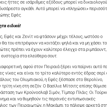
ρεις ήττες σε ισάριθμες εξόδους μπορεί να δικαιολογο
 δυσάρεστο αγκάθι. Αυτό μπορεί να «πληγώσει» περισσό
ρώπης Εφές.
τα ειδικά!
 Εφές και Ζενίτ να φτάσουν μέχρι τέλους, ωστόσο ο
 θα του επιτρέψουν να κοιτάξει ψηλά και να μη χάσει το
αιώτες πρέπει να έχουν καλύτερο έλεγχο στα ριμπάουντ,
 ευστοχία στα ελεύθερα σουτ.
ιαφορετική, αφού στον Πειραιά ξέρει να παίρνει αυτό π
ες νίκες και είναι το τρίτο καλύτερο εντός έδρας σερί
άλους του Ολυμπιακού, η Εφές ξέσπασε στο Βερολίνο,
 τρίτη νίκη στη σεζόν. Ο Βασίλιε Μίτσιτς επίσης θύμισε
άσταση των Κρούνοσλαβ Σιμόν, Τίμπορ Πλάις. Οι Τούρκ
νημα και να θυμηθούν τις περσινές εντυπωσιακές
παλος των Πειραιωτών, η Μακάμπι το πάλεψε αρκετά στ