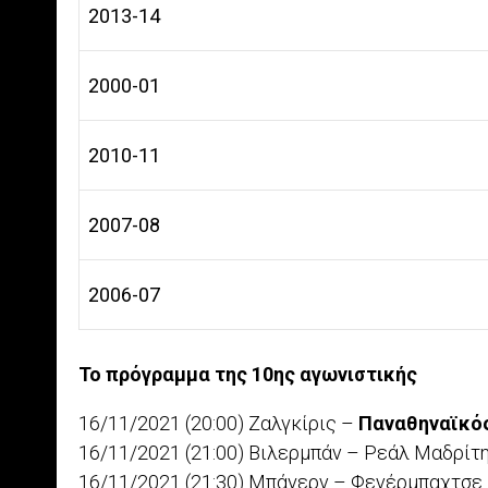
2013-14
2000-01
2010-11
2007-08
2006-07
Το πρόγραμμα της 10ης αγωνιστικής
16/11/2021 (20:00) Ζαλγκίρις –
Παναθηναϊκό
16/11/2021 (21:00) Βιλερμπάν – Ρεάλ Μαδρίτ
16/11/2021 (21:30) Μπάγερν – Φενέρμπαχτσε