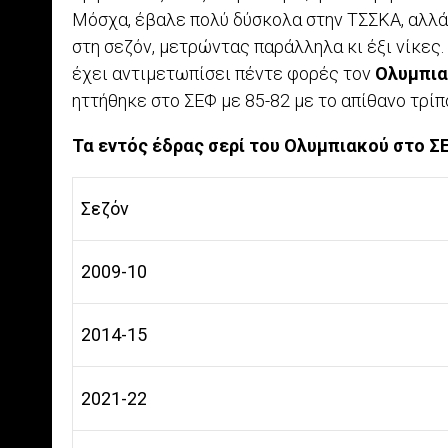
Μόσχα, έβαλε πολύ δύσκολα στην ΤΣΣΚΑ, αλλά σ
στη σεζόν, μετρώντας παράλληλα κι έξι νίκες.
έχει αντιμετωπίσει πέντε φορές τον
Ολυμπι
ηττήθηκε στο ΣΕΦ με 85-82 με το απίθανο τρίπ
Τα εντός έδρας σερί του Ολυμπιακού στο Σ
Σεζόν
2009-10
2014-15
2021-22