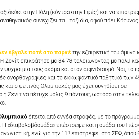
ξιδεύει στην Πόλη (κόντρα στην Εφές) και να επιστρέ
Παναθηναϊκός συνεχίζει τα… ταξίδια, αφού πάει Κάουνας
δεν έβγαλε ποτέ στο παρκέ
την εξαιρετική του άμυνα 
 Η Ζενίτ επικράτησε με 84-78 τελειώνοντας με πολύ κα
 ψυχραιμία τους ακόμα και στον αιφνιδιασμό. Ναι, το 
λές ανορθογραφίες και το εκκωφαντικό παθητικό των 4
ς και ο φετινός Ολυμπιακός μας έχει συνηθίσει σε
ο η Ζενίτ να πέτυχε μόλις 9 πόντους, ωστόσο στην τελε
κε.
Ολυμπιακό
έπειτα από εννέα στροφές, με το πρόγραμμα
. Η «διαβολοβδομάδα» επέστρεψε και η ομάδα του Γιώρ
η
αγωνιστική, ενώ για την 11
επιστρέφει στο ΣΕΦ, όπου 