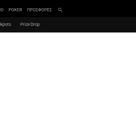
NO
POKER
ΠΡΟΣΦΟΡΕΣ
kpots
Prize Drop