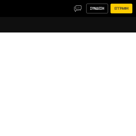
ΣΥΝΔΕΣΗ
ΕΓΓΡΑΦΗ