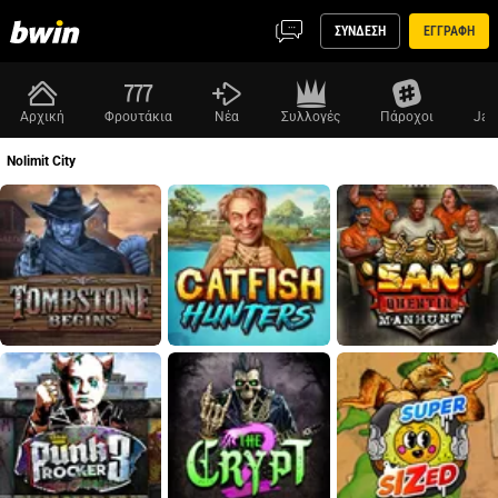
ΣΥΝΔΕΣΗ
ΕΓΓΡΑΦΗ
Αρχική
Φρουτάκια
Νέα
Συλλογές
Πάροχοι
Jac
Nolimit City