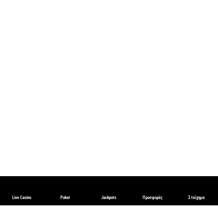
Live Casino
Poker
Jackpots
Προσφορές
Στοίχημα