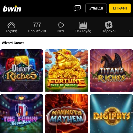
ΣΥΝΔΕΣΗ
ΕΓΓΡΑΦΗ
Αρχική
Φρουτάκια
Νέα
Συλλογές
Πάροχοι
Jac
Wizard Games