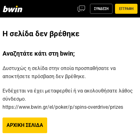
ΣΥΝΔΕΣΗ
ΕΓΓΡΑΦΗ
Η σελίδα δεν βρέθηκε
Αναζητάτε κάτι στη bwin;
Δυστυχώς η σελίδα στην οποία προσπαθήσατε να
αποκτήσετε πρόσβαση δεν βρέθηκε.
Ενδέχεται να έχει μεταφερθεί ή να ακολουθήσατε λάθος
σύνδεσμο.
https://www.bwin.gr/el/poker/p/spins-overdrive/prizes
ΑΡΧΙΚΉ ΣΕΛΊΔΑ