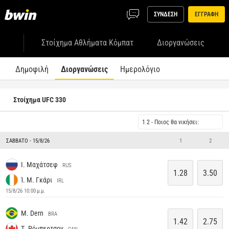
ΣΥΝΔΕΣΗ
ΕΓΓΡΑΦΗ
Στοίχημα Αθλήματα Κόμπατ
Διοργανώσεις
Δημοφιλή
Διοργανώσεις
Ημερολόγιο
Στοίχημα UFC 330
1 2 - Ποιος θα νικήσει:
ΣΆΒΒΑΤΟ - 15/8/26
1
2
Ι. Μαχάτσεφ
RUS
1.28
3.50
Ί. Μ. Γκάρι
IRL
15/8/26 10:00 μ.μ.
M. Dern
BRA
1.42
2.75
Τ. Ρόμπερτσον