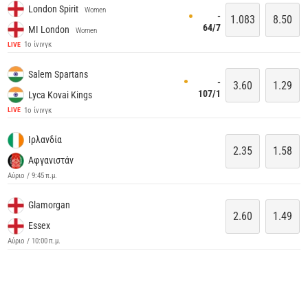
London Spirit
Women
-
1.083
8.50
64/7
MI London
Women
1ο ίνινγκ
LIVE
Salem Spartans
-
3.60
1.29
107/1
Lyca Kovai Kings
1ο ίνινγκ
LIVE
Ιρλανδία
2.35
1.58
Αφγανιστάν
Αύριο / 9:45 π.μ.
Glamorgan
2.60
1.49
Essex
Αύριο / 10:00 π.μ.