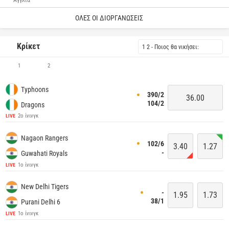
Αγγλία
ΌΛΕΣ ΟΙ ΔΙΟΡΓΑΝΏΣΕΙΣ
Κρίκετ
1 2 - Ποιος θα νικήσει:
1
2
Typhoons
390/2
36.00
104/2
Dragons
2ο ίνινγκ
LIVE
Nagaon Rangers
102/6
3.40
1.27
-
Guwahati Royals
1ο ίνινγκ
LIVE
New Delhi Tigers
-
1.95
1.73
38/1
Purani Delhi 6
1ο ίνινγκ
LIVE