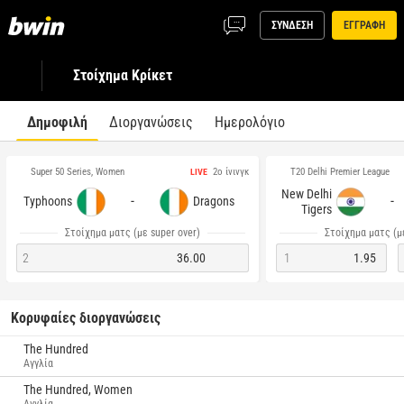
ΣΥΝΔΕΣΗ
ΕΓΓΡΑΦΗ
Στοίχημα Κρίκετ
Δημοφιλή
Διοργανώσεις
Ημερολόγιο
Super 50 Series, Women
T20 Delhi Premier League
2ο ίνινγκ
LIVE
New Delhi
-
-
Typhoons
Dragons
Tigers
Στοίχημα ματς (με super over)
Στοίχημα ματς (με
2
36.00
1
1.95
Κορυφαίες διοργανώσεις
The Hundred
Αγγλία
The Hundred, Women