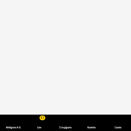
51
Αθλήματα Α-Ω
Live
Στοιχήματα
Κουπόνι
Casino