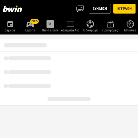
ΣΥΝΔΕΣΗ
ΕΓΓΡΑΦΗ
Νέο
Σήμερα
Esports
Build a Bet+
Αθλήματα A-Ω
Ποδόσφαιρο
Προσφορές
Μπάσκετ