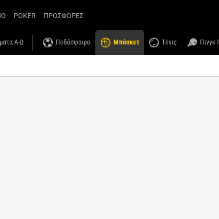
NO
POKER
ΠΡΟΣΦΟΡΕΣ
ματα A-Ω
Ποδόσφαιρο
Μπάσκετ
Τένις
Πινγκ 
Χάντικαπ
Σύνολο
Στοίχημα νίκης
Χάντικα
WNBA
ρα / 11:15 μ.μ.
Σήμερα / 11:30 μ.μ.
+3,5
O 154,5
-6,5
2.30
ρόχο
Φοίνιξ Μέρκιουρι
1.87
2.10
1.91
-3,5
U 154,5
+6,5
1.53
Κλουμπ Ατλέτικο Ολίμπια
Κονέκτικατ Σαν
1.80
1.62
1.91