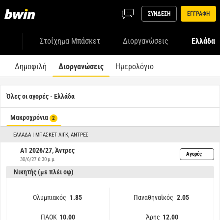
ΣΥΝΔΕΣΗ
ΕΓΓΡΑΦΗ
Στοίχημα Μπάσκετ
Διοργανώσεις
Ελλάδα
Δημοφιλή
Διοργανώσεις
Ημερολόγιο
Όλες οι αγορές - Ελλάδα
Μακροχρόνια
2
ΕΛΛΆΔΑ | ΜΠΆΣΚΕΤ ΛΙΓΚ, ΆΝΤΡΕΣ
A1 2026/27, Άντρες
Αγορές
30/6/27 6:30 μ.μ.
Νικητής (με πλέι οφ)
Ολυμπιακός
Παναθηναϊκός
1.85
2.05
ΠΑΟΚ
Άρης
10.00
12.00