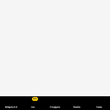
99+
Αθλήματα Α-Ω
Live
Στοιχήματα
Κουπόνι
Casino