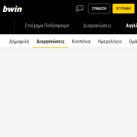
ΣΥΝΔΕΣΗ
ΕΓΓΡΑΦΗ
Στοίχημα Ποδόσφαιρο
Διοργανώσεις
Αγγλ
Δημοφιλή
Διοργανώσεις
Κουπόνια
Ημερολόγιο
Ομά