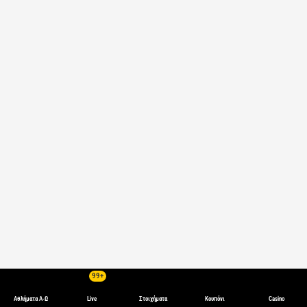
99+
Αθλήματα Α-Ω
Live
Στοιχήματα
Κουπόνι
Casino