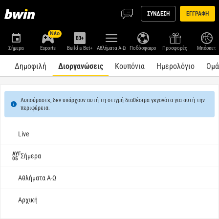
ΣΥΝΔΕΣΗ
ΕΓΓΡΑΦΗ
Νέο
Σήμερα
Esports
Build a Bet+
Αθλήματα A-Ω
Ποδόσφαιρο
Προσφορές
Μπάσκετ
Δημοφιλή
Διοργανώσεις
Κουπόνια
Ημερολόγιο
Ομά
Λυπούμαστε, δεν υπάρχουν αυτή τη στιγμή διαθέσιμα γεγονότα για αυτή την
περιφέρεια.
Live
ΑΥΓ
Σήμερα
05
Αθλήματα A-Ω
Αρχική