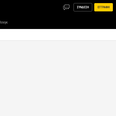
ΣΥΝΔΕΣΗ
ΕΓΓΡΑΦΗ
Πονγκ
Media
Επιλέξτε ένα γεγονός...
Επιλέξτε
από τη
λίστα live
γεγονότων
για να
δείτε στα
μέσα.