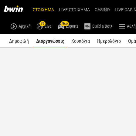
ΣΤΟΙΧΗΜΑ
LIVE ΣΤΟΙΧΗΜΑ
CASINO
LIVE CASI
76
Νέο
Αρχική
Live
Esports
Build a Bet+
Αθλή
Δημοφιλή
Διοργανώσεις
Κουπόνια
Ημερολόγιο
Ομά
Κορυφαίες
διοργανώσεις
Μ
ο
υ
Κ
ν
ό
τ
σ
Σ
ι
μ
ο
ά
ο
ύ
Ε
λ
ς
π
λ
2
ε
λ
N
0
ρ
ά
a
3
Λ
δ
ti
Ε
0
ι
α
o
υ
γ
n
ρ
T
κ
s
ώ
σ