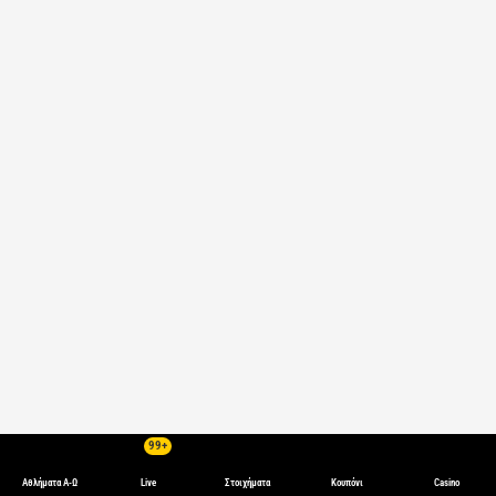
99+
Αθλήματα Α-Ω
Live
Στοιχήματα
Κουπόνι
Casino