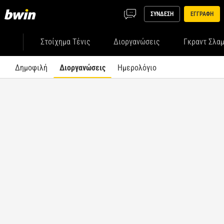
ΣΥΝΔΕΣΗ
ΕΓΓΡΑΦΗ
Στοίχημα Τένις
Διοργανώσεις
Γκραντ Σλα
Δημοφιλή
Διοργανώσεις
Ημερολόγιο