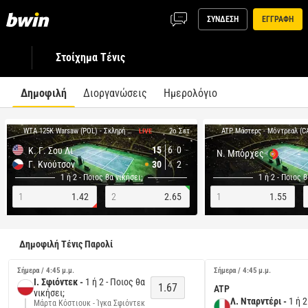
ΣΥΝΔΕΣΗ
ΕΓΓΡΑΦΗ
Στοίχημα Τένις
Δημοφιλή
Διοργανώσεις
Ημερολόγιο
WTA 125K Warsaw (POL) - Σκληρή επιφάνεια
ATP Μάστερς - Μόντρεαλ (CAN) - Σκληρό γήπε
2ο Σετ
LIVE
15
6
0
-
Κ. Γ. Σου Λι
-
Ν. Μπόρχες
Γ. Κνούτσον
30
4
2
-
1 ή 2 - Ποιος θα νικήσει;
1 ή 2 - Ποιος θ
1
1.42
2
2.65
1
1.55
Δημοφιλή Τένις Παρολί
Σήμερα / 4:45 μ.μ.
Σήμερα / 4:45 μ.μ.
Ι. Σφιόντεκ -
1 ή 2 - Ποιος θα
1.67
ATP
νικήσει;
Λ. Νταρντέρι -
1 ή 2
Μάρτα Κόστιουκ - Ίγκα Σφιόντεκ