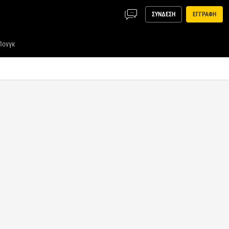
ΣΥΝΔΕΣΗ
ΕΓΓΡΑΦΗ
Πονγκ
Media
Επιλέξτε ένα γεγονός...
Επιλέξτε
από τη
λίστα live
γεγονότων
για να
δείτε στα
μέσα.