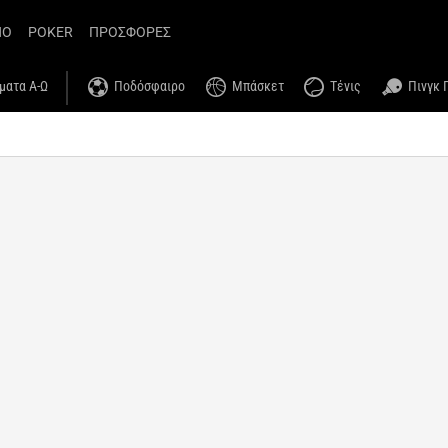
NO
POKER
ΠΡΟΣΦΟΡΕΣ
ματα A-Ω
Ποδόσφαιρο
Μπάσκετ
Τένις
Πινγκ 
 επί Πάγου
Διοργανώσεις
Κόσμος
ια
Ειδικά
1
5
Σύνολο
Στοίχημα νίκης
O 5,5
2.30