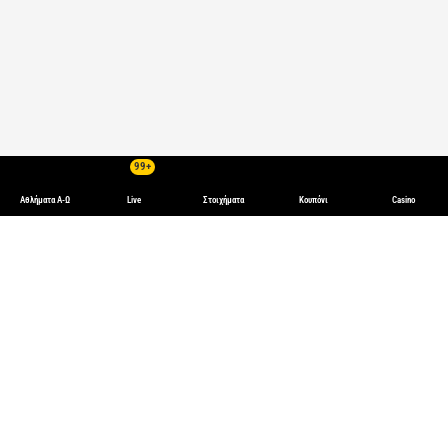
99+
Αθλήματα Α-Ω
Live
Στοιχήματα
Κουπόνι
Casino