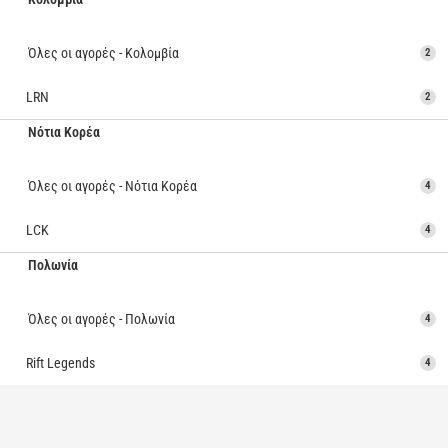
Όλες οι αγορές - Κολομβία
2
LRN
2
Νότια Κορέα
Όλες οι αγορές - Νότια Κορέα
4
LCK
4
Πολωνία
Όλες οι αγορές - Πολωνία
4
Rift Legends
4