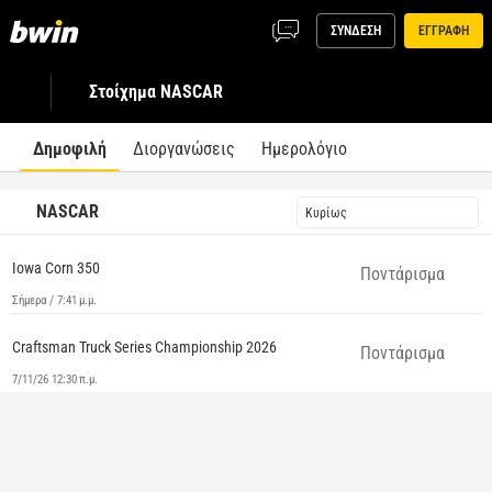
ΣΥΝΔΕΣΗ
ΕΓΓΡΑΦΗ
Στοίχημα NASCAR
Δημοφιλή
Διοργανώσεις
Ημερολόγιο
NASCAR
Κυρίως
Iowa Corn 350
Ποντάρισμα
Σήμερα / 7:41 μ.μ.
Craftsman Truck Series Championship 2026
Ποντάρισμα
7/11/26 12:30 π.μ.