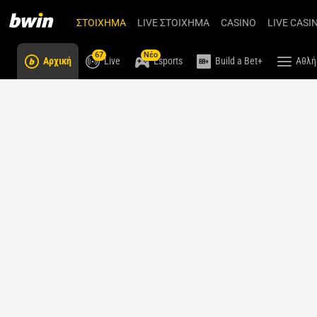
ΣΤΟΙΧΗΜΑ
LIVE ΣΤΟΙΧΗΜΑ
CASINO
LIVE CASI
67
Νέο
Αρχική
Live
Esports
Build a Bet+
Αθλή
Λίγκα Προφεσιονάλ ντε Φουτμπόλ
Ντιβιζιόν Προφεσιονάλ
Ημίχρονο
LIVE
Ρίβερ
Δε
-
0
0
Τίγκρε
Πλέιτ
Στρόνγκεστ
Αποτέλεσμα αγώνα
Αποτέλε
1
4.33
X
2.00
2
2.90
1
1.26
X