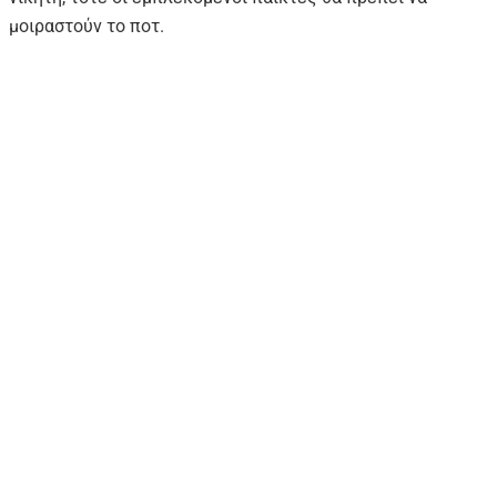
μοιραστούν το ποτ.