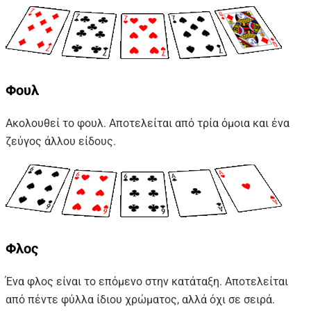
Φουλ
Ακολουθεί το φουλ. Αποτελείται από τρία όμοια και ένα
ζεύγος άλλου είδους.
Φλος
Ένα φλος είναι το επόμενο στην κατάταξη. Αποτελείται
από πέντε φύλλα ίδιου χρώματος, αλλά όχι σε σειρά.