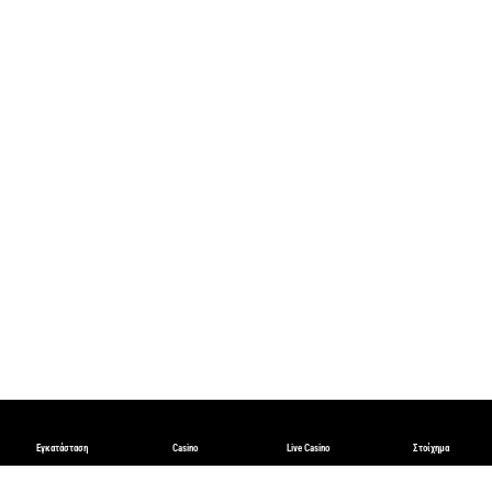
Εγκατάσταση
Casino
Live Casino
Στοίχημα