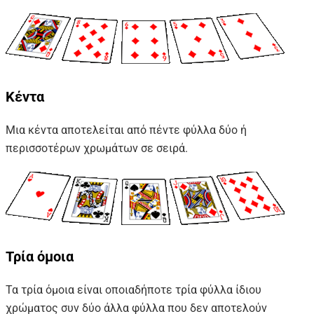
Κέντα
Μια κέντα αποτελείται από πέντε φύλλα δύο ή
περισσοτέρων χρωμάτων σε σειρά.
Τρία όμοια
Τα τρία όμοια είναι οποιαδήποτε τρία φύλλα ίδιου
χρώματος συν δύο άλλα φύλλα που δεν αποτελούν