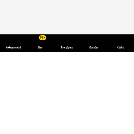
99+
Αθλήματα Α-Ω
Live
Στοιχήματα
Κουπόνι
Casino
Στοίχημα Μπέιζμπολ
Ουσιαστικά, το
μπέιζμπολ
είναι ένα στατιστικό άθλημα, με
τάσεις που μπορούν να αναλυθούν με συνέπεια, ενώ δεν έχει