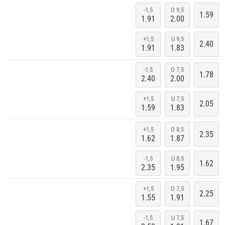
-1,5
O 9,5
1.59
1.91
2.00
+1,5
U 9,5
2.40
1.91
1.83
-1,5
O 7,5
1.78
2.40
2.00
+1,5
U 7,5
2.05
1.59
1.83
+1,5
O 8,5
2.35
1.62
1.87
-1,5
U 8,5
1.62
2.35
1.95
+1,5
O 7,5
2.25
1.55
1.91
-1,5
U 7,5
1.67