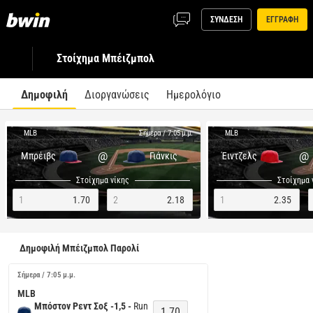
ΣΥΝΔΕΣΗ
ΕΓΓΡΑΦΗ
Στοίχημα Μπέιζμπολ
Δημοφιλή
Διοργανώσεις
Ημερολόγιο
MLB
MLB
Σήμερα / 7:05 μ.μ.
@
@
Μπρέιβς
Γιάνκις
Έιντζελς
Στοίχημα νίκης
Στοίχημα 
1
1.70
2
2.18
1
2.35
Δημοφιλή Μπέιζμπολ Παρολί
Σήμερα / 7:05 μ.μ.
MLB
Μπόστον Ρεντ Σοξ -1,5 -
Run
1.70