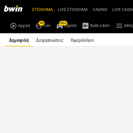
ΣΤΟΙΧΗΜΑ
LIVE ΣΤΟΙΧΗΜΑ
CASINO
LIVE CASI
44
Νέο
Αρχική
Live
Esports
Build a Bet+
Αθλή
Δημοφιλή
Διοργανώσεις
Ημερολόγιο
Esports
Στοίχημα CS2
Μέσα
δικτύωσης
bwin
Facebook
X
Instagram
Youtube
news
CS2
1 2 - Ποιος θα νικήσει:
Αποτέλεσμα 1X2
1
2
3DMAX Academy
5.75
1.12
4.33
6.25
1.4