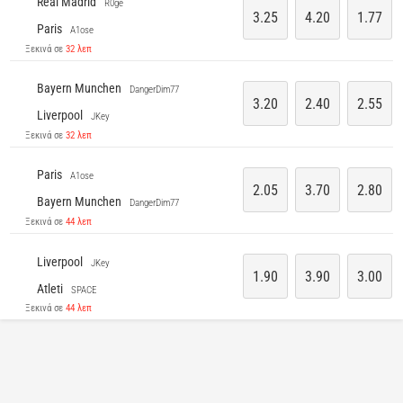
Real Madrid
R0ge
3.25
4.20
1.77
Paris
A1ose
Ξεκινά σε
32 λεπ
Bayern Munchen
DangerDim77
3.20
2.40
2.55
Liverpool
JKey
Ξεκινά σε
32 λεπ
Paris
A1ose
2.05
3.70
2.80
Bayern Munchen
DangerDim77
Ξεκινά σε
44 λεπ
Liverpool
JKey
1.90
3.90
3.00
Atleti
SPACE
Ξεκινά σε
44 λεπ